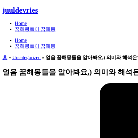
콘
juuldevries
텐
츠
Home
로
꿈해몽풀이 꿈해몽
건
Home
너
꿈해몽풀이 꿈해몽
뛰
기
홈
»
Uncategorized
»
얼음 꿈해몽들을 알아봐요,) 의미와 해석은
얼음 꿈해몽들을 알아봐요,) 의미와 해석은