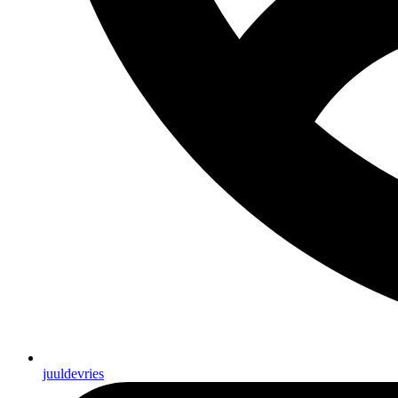
juuldevries