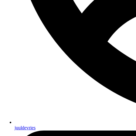
juuldevries