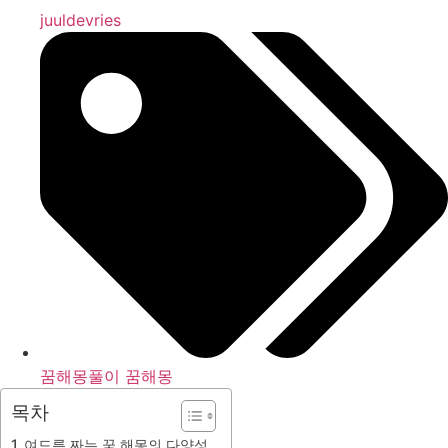
juuldevries
꿈해몽풀이 꿈해몽
목차
여드름 짜는 꿈 해몽의 다양성