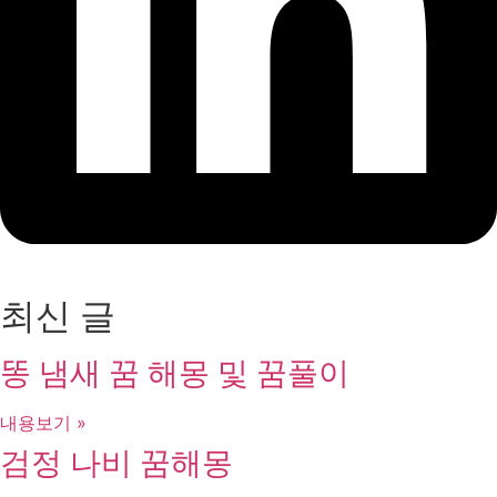
최신 글
똥 냄새 꿈 해몽 및 꿈풀이
내용보기 »
검정 나비 꿈해몽