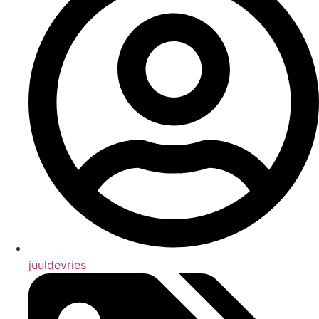
juuldevries