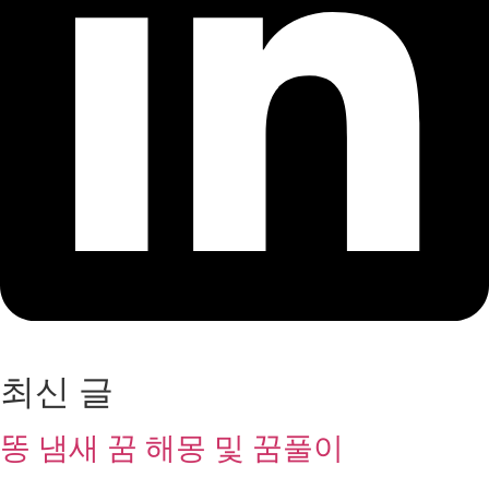
최신 글
똥 냄새 꿈 해몽 및 꿈풀이