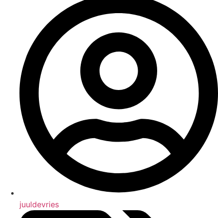
juuldevries