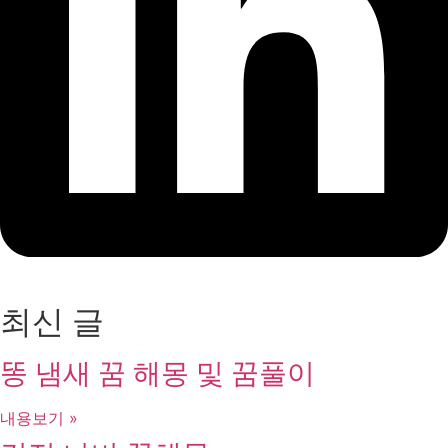
최신 글
똥 냄새 꿈 해몽 및 꿈풀이
내용보기 »