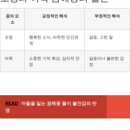
꿈의 요
긍정적인 해석
부정적인 해석
소
오뎅
행복한 소식, 따뜻한 인간관
갈등, 고된 일
계
어묵
소중한 기억 회상, 심리적 안
갈등이나 불편한 감
정
정
READ
아들을 잃는 꿈해몽 풀이 불안감의 반
영