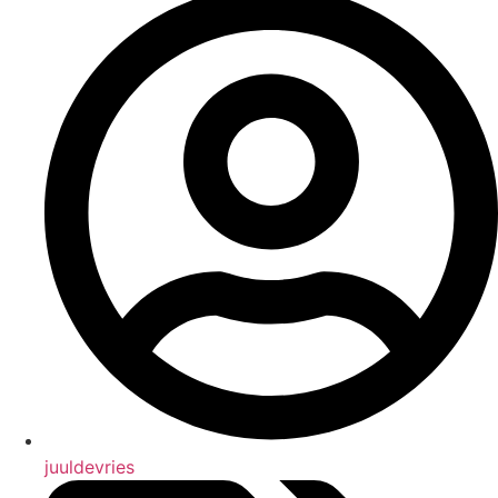
juuldevries