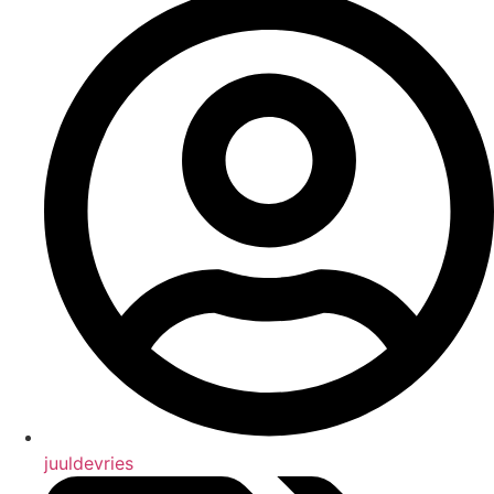
juuldevries