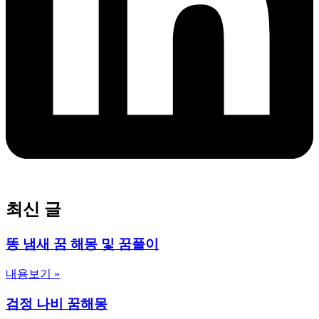
최신 글
똥 냄새 꿈 해몽 및 꿈풀이
내용보기 »
검정 나비 꿈해몽