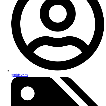
juuldevries