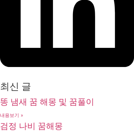
최신 글
똥 냄새 꿈 해몽 및 꿈풀이
내용보기 »
검정 나비 꿈해몽