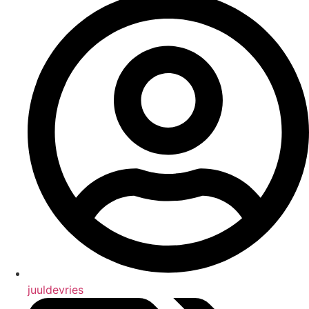
juuldevries