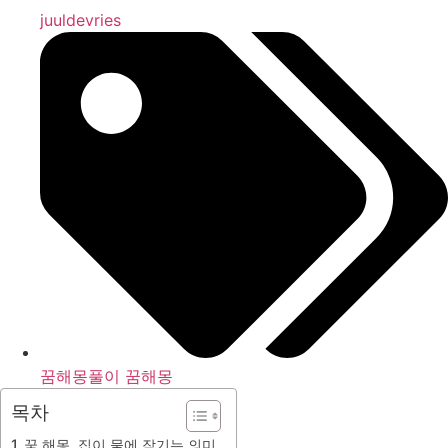
juuldevries
꿈해몽풀이 꿈해몽
목차
꿈 해몽, 집이 물에 잠기는 의미