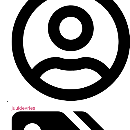
juuldevries