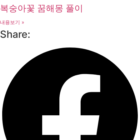
복숭아꽃 꿈해몽 풀이
내용보기 »
Share: