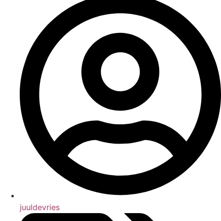
juuldevries