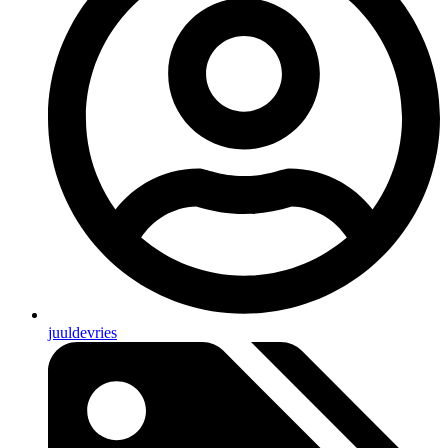
juuldevries