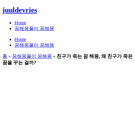
콘
juuldevries
텐
츠
Home
로
꿈해몽풀이 꿈해몽
건
Home
너
꿈해몽풀이 꿈해몽
뛰
기
홈
»
꿈해몽풀이 꿈해몽
»
친구가 죽는 꿈 해몽, 왜 친구가 죽은
꿈을 꾸는 걸까?