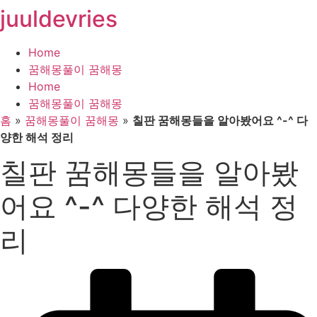
juuldevries
콘
텐
츠
Home
로
꿈해몽풀이 꿈해몽
건
Home
너
꿈해몽풀이 꿈해몽
뛰
홈
»
꿈해몽풀이 꿈해몽
»
칠판 꿈해몽들을 알아봤어요 ^-^ 다
기
양한 해석 정리
칠판 꿈해몽들을 알아봤
어요 ^-^ 다양한 해석 정
리