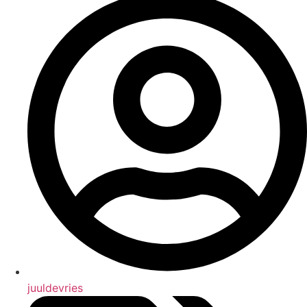
juuldevries