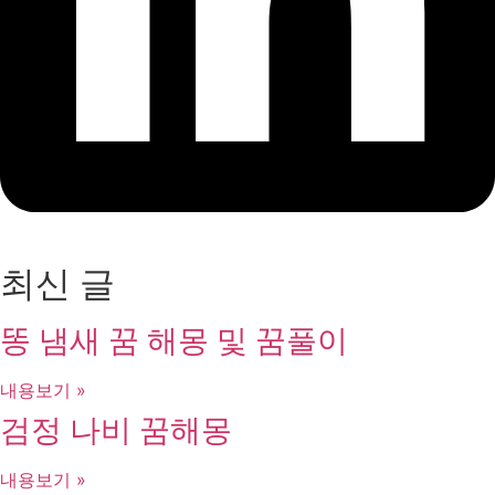
최신 글
똥 냄새 꿈 해몽 및 꿈풀이
내용보기 »
검정 나비 꿈해몽
내용보기 »