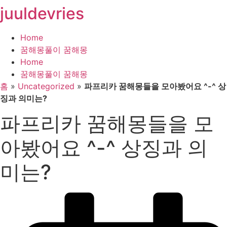
juuldevries
콘
텐
츠
Home
로
꿈해몽풀이 꿈해몽
건
Home
너
꿈해몽풀이 꿈해몽
뛰
홈
»
Uncategorized
»
파프리카 꿈해몽들을 모아봤어요 ^-^ 상
기
징과 의미는?
파프리카 꿈해몽들을 모
아봤어요 ^-^ 상징과 의
미는?