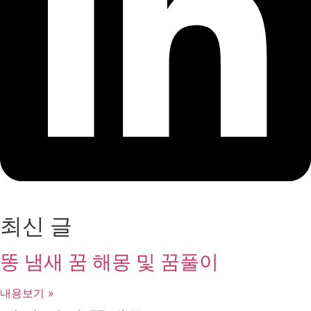
최신 글
똥 냄새 꿈 해몽 및 꿈풀이
내용보기 »