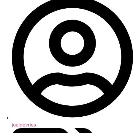
juuldevries