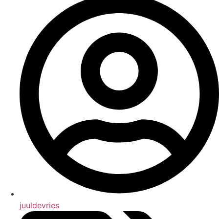
juuldevries