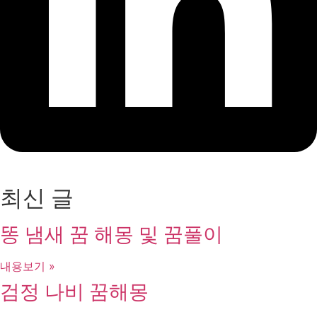
최신 글
똥 냄새 꿈 해몽 및 꿈풀이
내용보기 »
검정 나비 꿈해몽