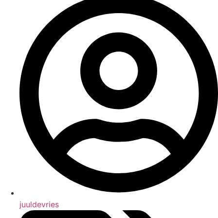
juuldevries