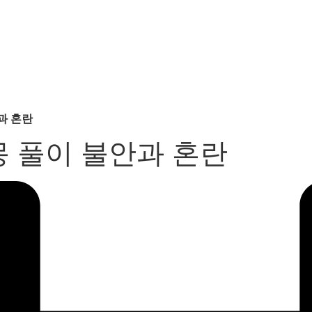
과 혼란
 풀이 불안과 혼란