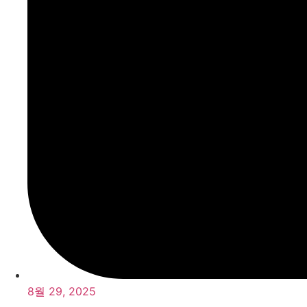
8월 29, 2025