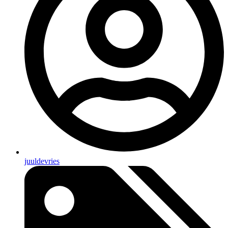
juuldevries