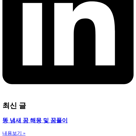
최신 글
똥 냄새 꿈 해몽 및 꿈풀이
내용보기 »