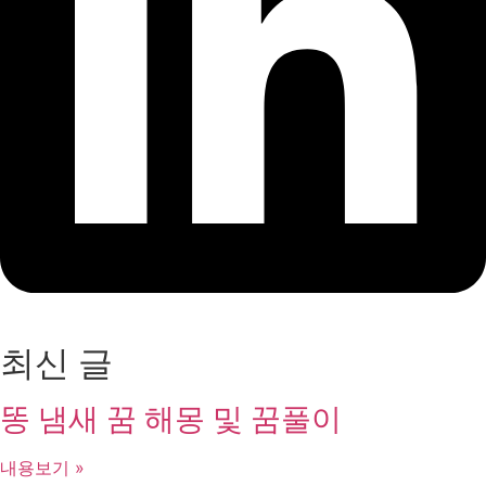
최신 글
똥 냄새 꿈 해몽 및 꿈풀이
내용보기 »