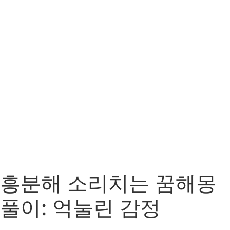
흥분해 소리치는 꿈해몽
풀이: 억눌린 감정