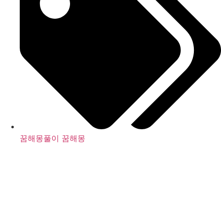
꿈해몽풀이 꿈해몽