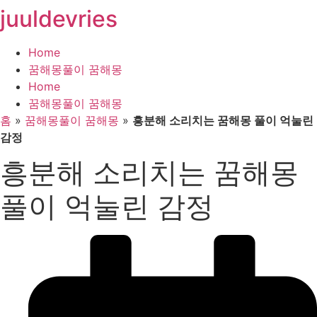
juuldevries
콘
텐
츠
Home
로
꿈해몽풀이 꿈해몽
건
Home
너
꿈해몽풀이 꿈해몽
뛰
홈
»
꿈해몽풀이 꿈해몽
»
흥분해 소리치는 꿈해몽 풀이 억눌린
기
감정
흥분해 소리치는 꿈해몽
풀이 억눌린 감정