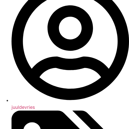
juuldevries