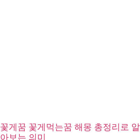
꽃게꿈 꽃게먹는꿈 해몽 총정리로 알
아보는 의미