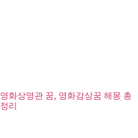
영화상영관 꿈, 영화감상꿈 해몽 총
정리