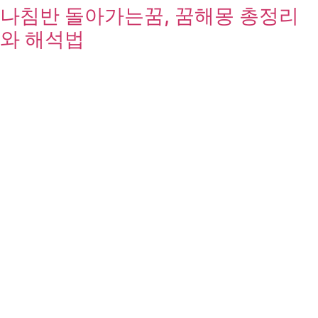
나침반 돌아가는꿈, 꿈해몽 총정리
와 해석법