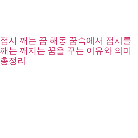
접시 깨는 꿈 해몽 꿈속에서 접시를
깨는 깨지는 꿈을 꾸는 이유와 의미
총정리