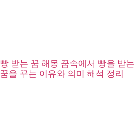
빵 받는 꿈 해몽 꿈속에서 빵을 받는
꿈을 꾸는 이유와 의미 해석 정리