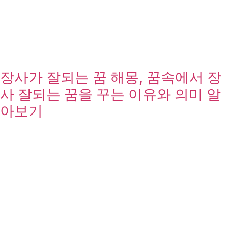
장사가 잘되는 꿈 해몽, 꿈속에서 장
사 잘되는 꿈을 꾸는 이유와 의미 알
아보기