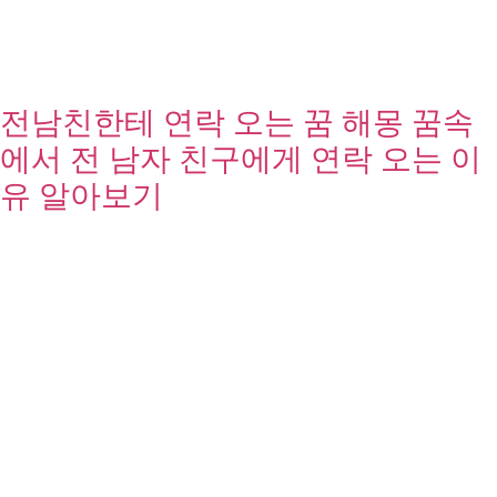
전남친한테 연락 오는 꿈 해몽 꿈속
에서 전 남자 친구에게 연락 오는 이
유 알아보기