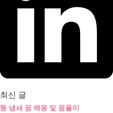
최신 글
똥 냄새 꿈 해몽 및 꿈풀이