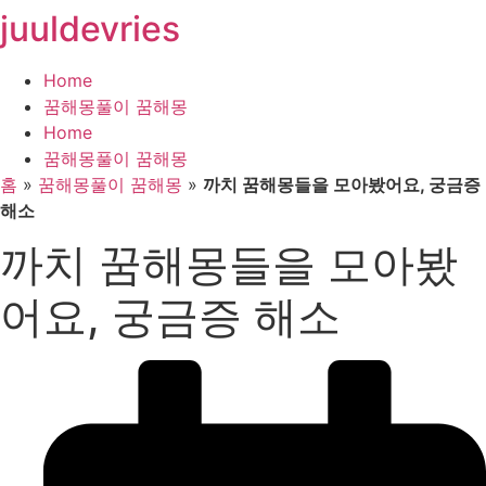
juuldevries
콘
텐
츠
Home
로
꿈해몽풀이 꿈해몽
건
Home
너
꿈해몽풀이 꿈해몽
뛰
홈
»
꿈해몽풀이 꿈해몽
»
까치 꿈해몽들을 모아봤어요, 궁금증
기
해소
까치 꿈해몽들을 모아봤
어요, 궁금증 해소