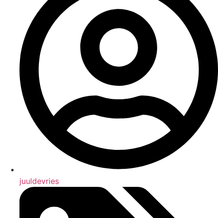
juuldevries