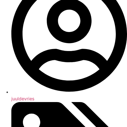
juuldevries