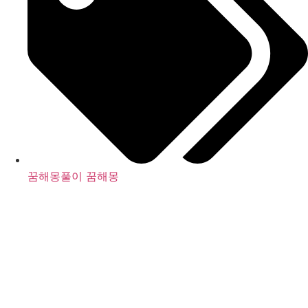
꿈해몽풀이 꿈해몽