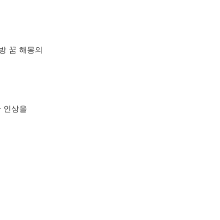
방 꿈 해몽의
한 인상을