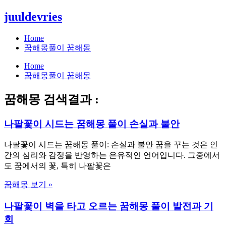
콘
juuldevries
텐
츠
Home
로
꿈해몽풀이 꿈해몽
건
Home
너
꿈해몽풀이 꿈해몽
뛰
기
꿈해몽 검색결과 :
나팔꽃이 시드는 꿈해몽 풀이 손실과 불안
나팔꽃이 시드는 꿈해몽 풀이: 손실과 불안 꿈을 꾸는 것은 인
간의 심리와 감정을 반영하는 은유적인 언어입니다. 그중에서
도 꿈에서의 꽃, 특히 나팔꽃은
꿈해몽 보기 »
나팔꽃이 벽을 타고 오르는 꿈해몽 풀이 발전과 기
회