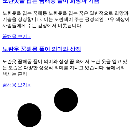
노란옷을 입는 꿈해몽 풀이 희망과 기쁨
노란옷을 입는 꿈해몽 노란옷을 입는 꿈은 일반적으로 희망과
기쁨을 상징합니다. 이는 노란색이 주는 긍정적인 고유 색상이
사람들에게 주는 감정에서 비롯됩니다.
꿈해몽 보기 »
노란옷 꿈해몽 풀이 의미와 상징
노란옷 꿈해몽 풀이 의미와 상징 꿈 속에서 노란 옷을 입고 있
는 모습은 다양한 상징적 의미를 지니고 있습니다. 꿈에서의
색체는 흔히
꿈해몽 보기 »