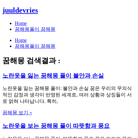
콘
juuldevries
텐
츠
Home
로
꿈해몽풀이 꿈해몽
건
Home
너
꿈해몽풀이 꿈해몽
뛰
기
꿈해몽 검색결과 :
노란옷을 잃는 꿈해몽 풀이 불안과 손실
노란옷을 잃는 꿈해몽 풀이: 불안과 손실 꿈은 우리의 무의식
적인 감정과 생각이 반영된 세계로, 여러 상황과 상징들이 서
로 얽혀 나타납니다. 특히,
꿈해몽 보기 »
노란옷을 보는 꿈해몽 풀이 따뜻함과 풍요