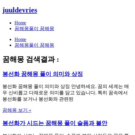
콘
juuldevries
텐
츠
Home
로
꿈해몽풀이 꿈해몽
건
Home
너
꿈해몽풀이 꿈해몽
뛰
기
꿈해몽 검색결과 :
봉선화 꿈해몽 풀이 의미와 상징
봉선화 꿈해몽 풀이 의미와 상징 안녕하세요. 꿈의 세계는 매
우 신비롭고 다채로운 의미를 담고 있습니다. 특히 꿈속에서
봉선화를 보거나 봉선화와 관련된
꿈해몽 보기 »
봉선화가 시드는 꿈해몽 풀이 슬픔과 불안