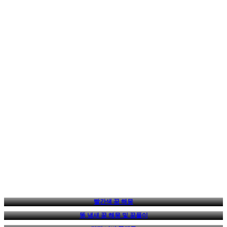
빨간색 꿈 해몽
똥 냄새 꿈 해몽 및 꿈풀이