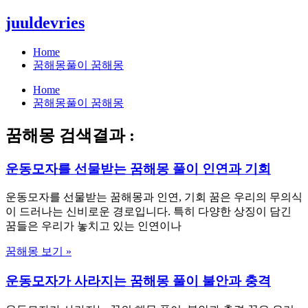
콘
juuldevries
텐
츠
Home
로
꿈해몽풀이 꿈해몽
건
Home
너
꿈해몽풀이 꿈해몽
뛰
기
꿈해몽 검색결과 :
운동모자를 선물받는 꿈해몽 풀이 인연과 기회
운동모자를 선물받는 꿈해몽과 인연, 기회 꿈은 우리의 무의식
이 드러나는 신비로운 경로입니다. 특히 다양한 상징이 담긴
꿈들은 우리가 놓치고 있는 인연이나
꿈해몽 보기 »
운동모자가 사라지는 꿈해몽 풀이 불안과 충격