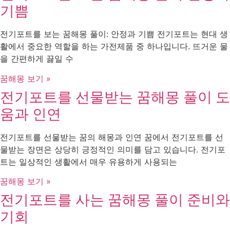
기쁨
전기포트를 보는 꿈해몽 풀이: 안정과 기쁨 전기포트는 현대 생
활에서 중요한 역할을 하는 가전제품 중 하나입니다. 뜨거운 물
을 간편하게 끓일 수
꿈해몽 보기 »
전기포트를 선물받는 꿈해몽 풀이 도
움과 인연
전기포트를 선물받는 꿈의 해몽과 인연 꿈에서 전기포트를 선
물받는 장면은 상당히 긍정적인 의미를 담고 있습니다. 전기포
트는 일상적인 생활에서 매우 유용하게 사용되는
꿈해몽 보기 »
전기포트를 사는 꿈해몽 풀이 준비와
기회