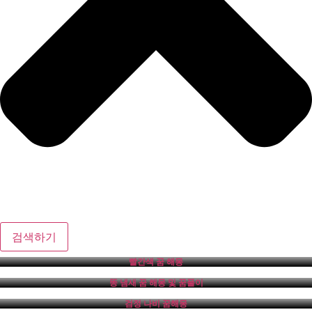
검색하기
빨간색 꿈 해몽
똥 냄새 꿈 해몽 및 꿈풀이
검정 나비 꿈해몽