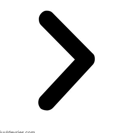
juuldevries.com