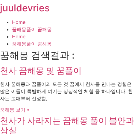
juuldevries
콘
텐
츠
Home
로
꿈해몽풀이 꿈해몽
건
Home
너
꿈해몽풀이 꿈해몽
뛰
꿈해몽 검색결과 :
기
천사 꿈해몽 및 꿈풀이
천사 꿈해몽과 꿈풀이의 모든 것 꿈에서 천사를 만나는 경험은
많은 이들이 특별하게 여기는 상징적인 체험 중 하나입니다. 천
사는 고대부터 신성함,
꿈해몽 보기 »
천사가 사라지는 꿈해몽 풀이 불안과
상실