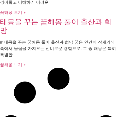
경이롭고 이해하기 어려운
꿈해몽 보기 »
태몽을 꾸는 꿈해몽 풀이 출산과 희
망
# 태몽을 꾸는 꿈해몽 풀이 출산과 희망 꿈은 인간의 잠재의식
속에서 울림을 가져오는 신비로운 경험으로, 그 중 태몽은 특히
특별한
꿈해몽 보기 »