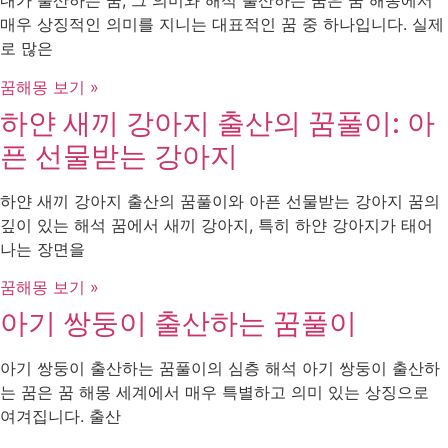
내가 출산하는 꿈, 그 의미와 해석 출산하는 꿈은 꿈 해몽에서
매우 상징적인 의미를 지니는 대표적인 꿈 중 하나입니다. 실제
로 많은
꿈해몽 보기 »
하얀 새끼 강아지 출산의 꿈풀이: 아
픈 선물받는 강아지
하얀 새끼 강아지 출산의 꿈풀이와 아픈 선물받는 강아지 꿈의
깊이 있는 해석 꿈에서 새끼 강아지, 특히 하얀 강아지가 태어
나는 장면을
꿈해몽 보기 »
아기 쌍둥이 출산하는 꿈풀이
아기 쌍둥이 출산하는 꿈풀이의 심층 해석 아기 쌍둥이 출산하
는 꿈은 꿈 해몽 세계에서 매우 특별하고 의미 있는 상징으로
여겨집니다. 출산