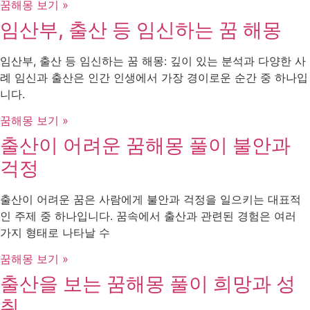
꿈해몽 보기 »
임산부, 출산 등 임신하는 꿈 해몽
임산부, 출산 등 임신하는 꿈 해몽: 깊이 있는 분석과 다양한 사
례 임신과 출산은 인간 인생에서 가장 경이로운 순간 중 하나입
니다.
꿈해몽 보기 »
출산이 어려운 꿈해몽 풀이 불안과
걱정
출산이 어려운 꿈은 사람에게 불안과 걱정을 일으키는 대표적
인 주제 중 하나입니다. 꿈속에서 출산과 관련된 경험은 여러
가지 형태로 나타날 수
꿈해몽 보기 »
출산을 보는 꿈해몽 풀이 희망과 성
취