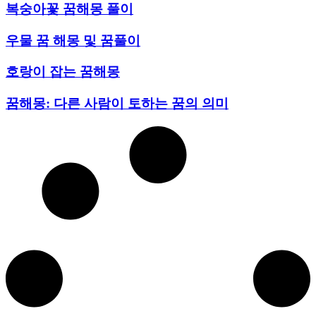
복숭아꽃 꿈해몽 풀이
우물 꿈 해몽 및 꿈풀이
호랑이 잡는 꿈해몽
꿈해몽: 다른 사람이 토하는 꿈의 의미