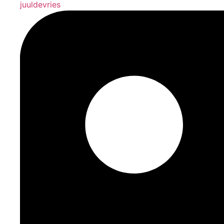
juuldevries